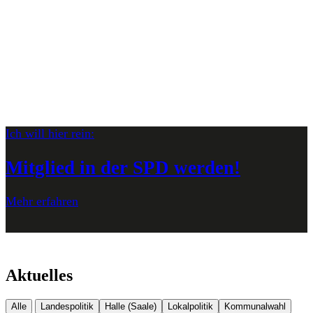
Ich will hier rein:
H
n
Mitglied in der SPD werden!
Mehr erfahren
M
Aktuelles
Alle
Landespolitik
Halle (Saale)
Lokalpolitik
Kommunalwahl