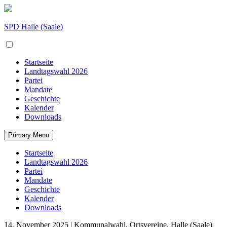
Skip
to
content
SPD Halle (Saale)
Startseite
Landtagswahl 2026
Partei
Mandate
Geschichte
Kalender
Downloads
Primary Menu
Startseite
Landtagswahl 2026
Partei
Mandate
Geschichte
Kalender
Downloads
14. November 2025
| Kommunalwahl, Ortsvereine, Halle (Saale)