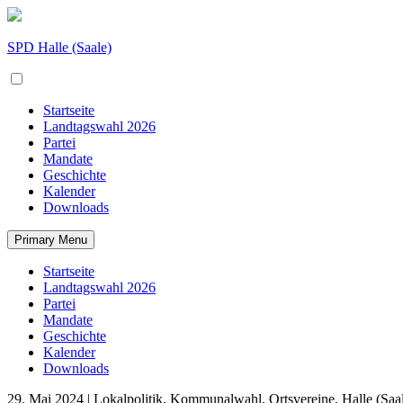
Skip
to
content
SPD Halle (Saale)
Startseite
Landtagswahl 2026
Partei
Mandate
Geschichte
Kalender
Downloads
Primary Menu
Startseite
Landtagswahl 2026
Partei
Mandate
Geschichte
Kalender
Downloads
29. Mai 2024
| Lokalpolitik, Kommunalwahl, Ortsvereine, Halle (Saa